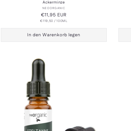
Ackerminze
Anbieter:
NEOORGANIC
Normaler
€11,95 EUR
GRUNDPREIS
PRO
€119,50
Preis
/
100ML
In den Warenkorb legen