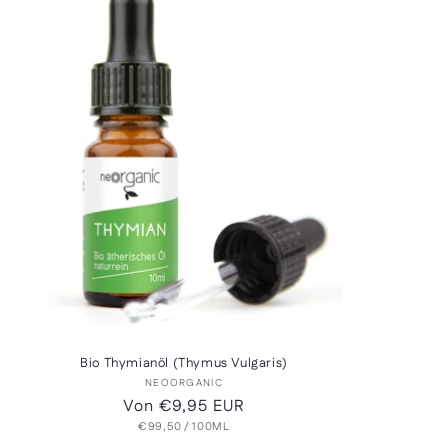
Bio Thymianöl (Thymus Vulgaris)
Anbieter:
NEOORGANIC
Normaler
Von €9,95 EUR
GRUNDPREIS
PRO
Preis
€99,50
/
100ML