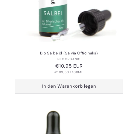
Bio Salbeiöl (Salvia Officinalis)
Anbieter:
NEOORGANIC
Normaler
€10,95 EUR
GRUNDPREIS
PRO
€109,50
Preis
/
100ML
In den Warenkorb legen