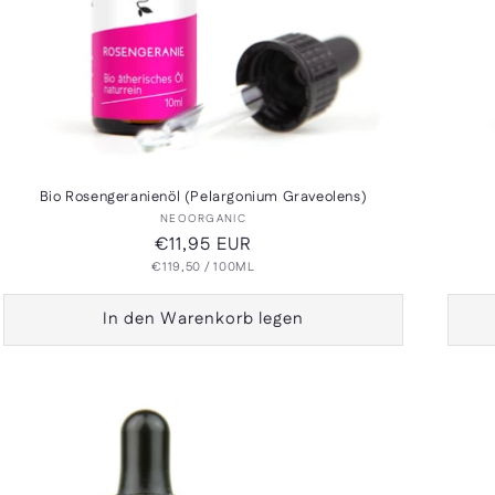
Bio Rosengeranienöl (Pelargonium Graveolens)
Anbieter:
NEOORGANIC
Normaler
€11,95 EUR
GRUNDPREIS
PRO
€119,50
Preis
/
100ML
In den Warenkorb legen