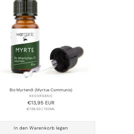
Bio Myrtenöl (Myrtus Communis)
Anbieter:
NEOORGANIC
Normaler
€13,95 EUR
GRUNDPREIS
PRO
€139,50
Preis
/
100ML
In den Warenkorb legen