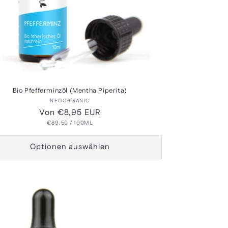
Bio Pfefferminzöl (Mentha Piperita)
Anbieter:
NEOORGANIC
Normaler
Von €8,95 EUR
GRUNDPREIS
PRO
Preis
€89,50
/
100ML
Optionen auswählen