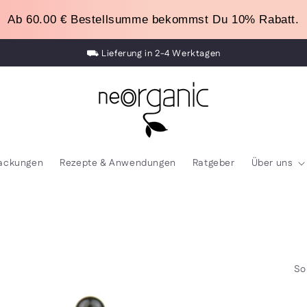
Ab 60.00 
€
 Bestellsumme bekommst Du 10% Rabatt.
⛟ Lieferung in 2-4 Werktagen
100% naturreine Bio ätherische Öle
packungen
Rezepte & Anwendungen
Ratgeber
Über uns
So