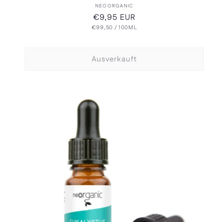
Anbieter:
NEOORGANIC
Normaler
€9,95 EUR
GRUNDPREIS
PRO
€99,50
Preis
/
100ML
Ausverkauft