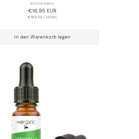
Anbieter:
NEOORGANIC
Normaler
€16,95 EUR
GRUNDPREIS
PRO
€169,50
Preis
/
100ML
In den Warenkorb legen