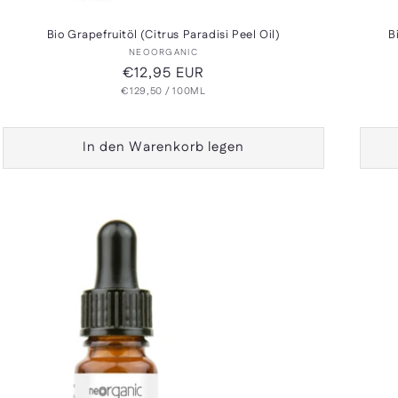
Bio Grapefruitöl (Citrus Paradisi Peel Oil)
B
Anbieter:
NEOORGANIC
Normaler
€12,95 EUR
GRUNDPREIS
PRO
€129,50
Preis
/
100ML
In den Warenkorb legen