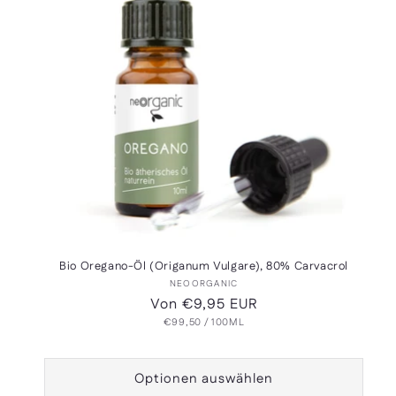
Bio Oregano-Öl (Origanum Vulgare), 80% Carvacrol
Anbieter:
NEOORGANIC
Normaler
Von €9,95 EUR
GRUNDPREIS
PRO
Preis
€99,50
/
100ML
Optionen auswählen