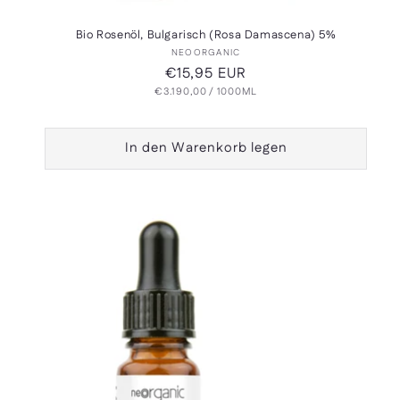
Bio Rosenöl, Bulgarisch (Rosa Damascena) 5%
Anbieter:
NEOORGANIC
Normaler
€15,95 EUR
GRUNDPREIS
PRO
€3.190,00
Preis
/
1000ML
In den Warenkorb legen