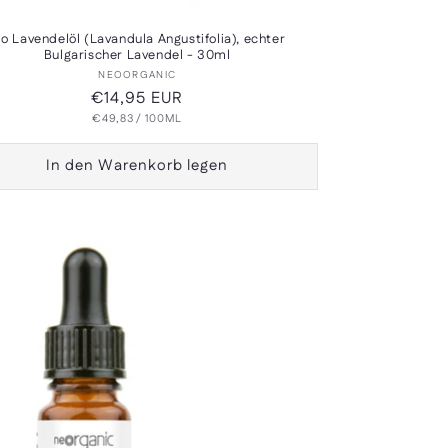
io Lavendelöl (Lavandula Angustifolia), echter
Bulgarischer Lavendel - 30ml
Anbieter:
NEOORGANIC
Normaler
€14,95 EUR
GRUNDPREIS
PRO
Preis
€49,83
/
100ML
In den Warenkorb legen