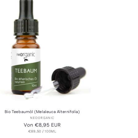
Bio Teebaumöl (Melaleuca Alternifolia)
Anbieter:
NEOORGANIC
Normaler
Von €8,95 EUR
GRUNDPREIS
PRO
Preis
€89,50
/
100ML