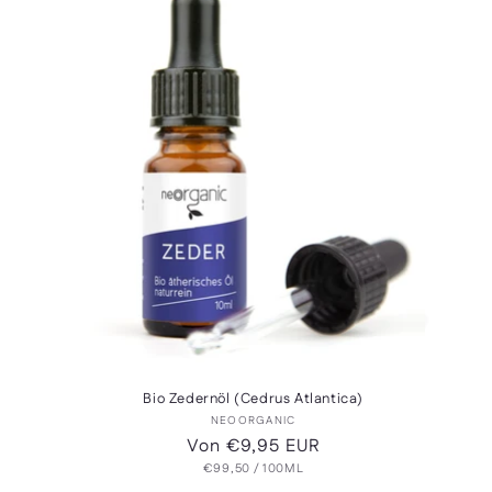
e
g
o
r
i
e
:
Bio Zedernöl (Cedrus Atlantica)
Anbieter:
NEOORGANIC
Normaler
Von €9,95 EUR
GRUNDPREIS
PRO
Preis
€99,50
/
100ML