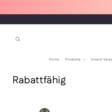
Direkt
zum
Inhalt
Home
Produkte
Unsere Ver
K
Rabattfähig
a
t