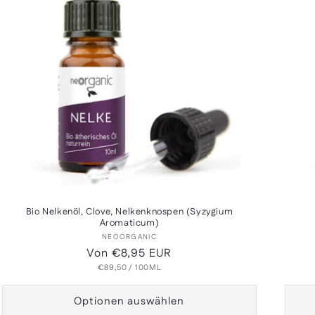
Bio Nelkenöl, Clove, Nelkenknospen (Syzygium
Aromaticum)
Anbieter:
NEOORGANIC
Normaler
Von €8,95 EUR
GRUNDPREIS
PRO
Preis
€89,50
/
100ML
Optionen auswählen