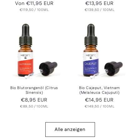
Normaler
Von €11,95 EUR
Normaler
€13,95 EUR
GRUNDPREIS
PRO
GRUNDPREIS
PRO
Preis
€119,50
/
100ML
€139,50
Preis
/
100ML
Bio Blutorangenöl (Citrus
Bio Cajeput, Vietnam
Sinensis)
(Melaleuca Cajuputi)
Normaler
€8,95 EUR
Normaler
€14,95 EUR
GRUNDPREIS
PRO
GRUNDPREIS
PRO
€89,50
Preis
/
100ML
€149,50
Preis
/
100ML
Alle anzeigen