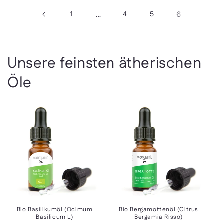
1
…
4
5
6
Unsere feinsten ätherischen
Öle
Bio Basilikumöl (Ocimum
Bio Bergamottenöl (Citrus
Basilicum L)
Bergamia Risso)