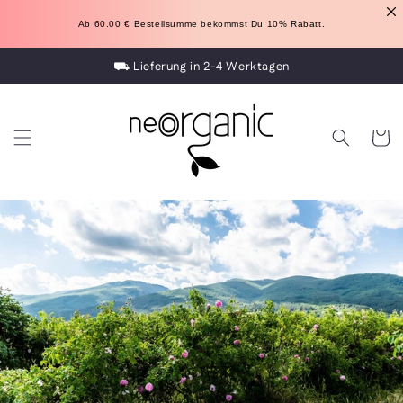
Direkt
zum
Ab 60.00 
€
 Bestellsumme bekommst Du 10% Rabatt.
Inhalt
⛟ Lieferung in 2-4 Werktagen
100% naturreine Bio ätherische Öle
Warenko