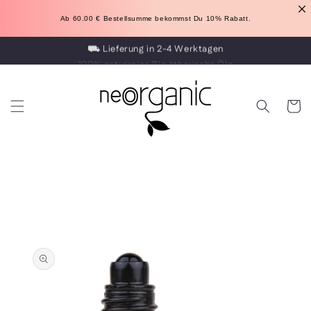
Direkt
zum
Ab 60.00 
€
 Bestellsumme bekommst Du 10% Rabatt.
Inhalt
100% naturreine Bio ätherische Öle
Warenko
oduktinformationen
ingen