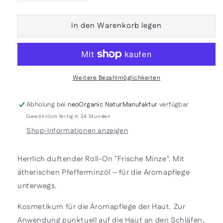
die
die
Menge
Menge
In den Warenkorb legen
für
für
Bio
Bio
Roll-
Roll-
On
On
&quot;Frische
&quot;Frische
Minze&quot;
Weitere Bezahlmöglichkeiten
Minze&quot;
Abholung bei
neoOrganic NaturManufaktur
verfügbar
Gewöhnlich fertig in 24 Stunden
Shop-Informationen anzeigen
Herrlich duftender Roll-On "Frische Minze". Mit
ätherischen Pfefferminzöl – für die Aromapflege
unterwegs.
Kosmetikum für die Aromapflege der Haut. Zur
Anwendung punktuell auf die Haut an den Schläfen,