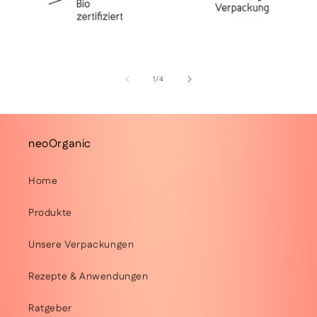
von
1
/
4
neoOrganic
Home
Produkte
Unsere Verpackungen
Rezepte & Anwendungen
Ratgeber