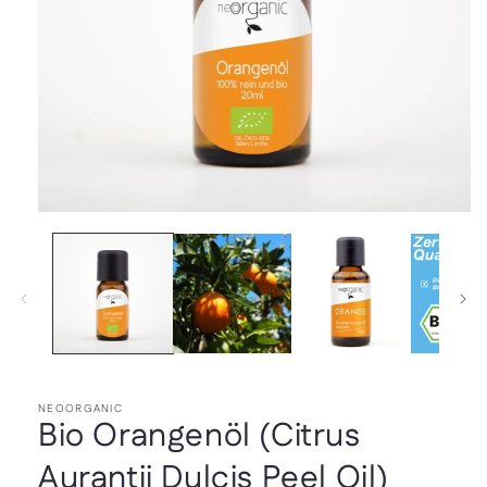
Medien
1
in
Modal
öffnen
NEOORGANIC
Bio Orangenöl (Citrus
Aurantii Dulcis Peel Oil)