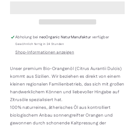
Orangenöl
Orangenöl
(Citrus
(Citrus
Aurantii
Aurantii
Dulcis
Dulcis
Peel
Peel
Oil)
Oil)
Abholung bei
neoOrganic NaturManufaktur
verfügbar
Gewöhnlich fertig in 24 Stunden
Shop-Informationen anzeigen
Unser premium Bio-Orangenöl (Citrus Aurantii Dulcis)
kommt aus Sizilien. Wir beziehen es direkt von einem
kleinen regionalen Familienbetrieb, das sich mit großen
handwerklichem Können und liebevoller Hingabe auf
Zitrusöle spezialisiert hat.
100% naturreines, ätherisches Öl aus kontrolliert
biologischem Anbau sonnengreifter Orangen und
gewonnen durch schonende Kaltpressung der