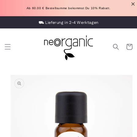
Direkt
zum
Ab 60.00 
€
 Bestellsumme bekommst Du 10% Rabatt.
Inhalt
⛟ Lieferung in 2-4 Werktagen
Warenko
oduktinformationen
ingen