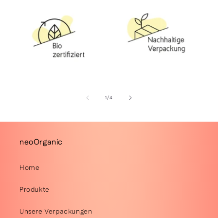
von
1
/
4
neoOrganic
Home
Produkte
Unsere Verpackungen