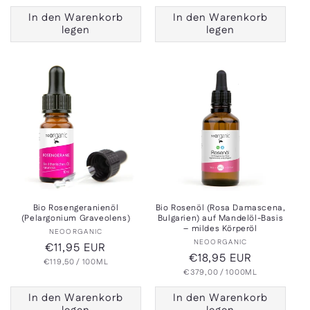
In den Warenkorb
In den Warenkorb
legen
legen
Bio Rosengeranienöl
Bio Rosenöl (Rosa Damascena,
(Pelargonium Graveolens)
Bulgarien) auf Mandelöl-Basis
– mildes Körperöl
Anbieter:
NEOORGANIC
Anbieter:
NEOORGANIC
Normaler
€11,95 EUR
Normaler
€18,95 EUR
GRUNDPREIS
PRO
€119,50
Preis
/
100ML
GRUNDPREIS
PRO
€379,00
Preis
/
1000ML
In den Warenkorb
In den Warenkorb