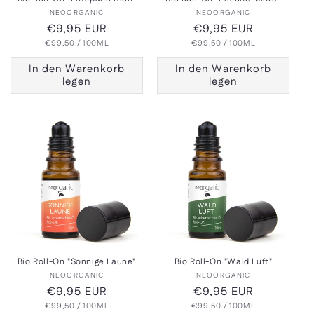
Anbieter:
Anbieter:
NEOORGANIC
NEOORGANIC
Normaler
€9,95 EUR
Normaler
€9,95 EUR
GRUNDPREIS
PRO
GRUNDPREIS
PRO
€99,50
Preis
/
100ML
€99,50
Preis
/
100ML
In den Warenkorb
In den Warenkorb
legen
legen
Bio Roll-On "Sonnige Laune"
Bio Roll-On "Wald Luft"
Anbieter:
Anbieter:
NEOORGANIC
NEOORGANIC
Normaler
€9,95 EUR
Normaler
€9,95 EUR
GRUNDPREIS
PRO
GRUNDPREIS
PRO
€99,50
Preis
/
100ML
€99,50
Preis
/
100ML