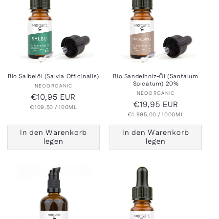
Bio Salbeiöl (Salvia Officinalis)
Bio Sandelholz-Öl (Santalum
Spicatum) 20%
Anbieter:
NEOORGANIC
Anbieter:
NEOORGANIC
Normaler
€10,95 EUR
Normaler
€19,95 EUR
GRUNDPREIS
PRO
€109,50
Preis
/
100ML
GRUNDPREIS
PRO
€1.995,00
Preis
/
1000ML
In den Warenkorb
In den Warenkorb
legen
legen