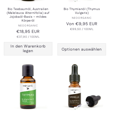
Bio Teebaumöl, Australien
Bio Thymianöl (Thymus
(Maleleuca Alternifolia) auf
Vulgaris)
Jojobaöl-Basis – mildes
Anbieter:
NEOORGANIC
Körperöl
Normaler
Von €9,95 EUR
Anbieter:
NEOORGANIC
GRUNDPREIS
PRO
Preis
€99,50
/
100ML
Normaler
€18,95 EUR
GRUNDPREIS
PRO
Preis
€37,90
/
100ML
In den Warenkorb
Optionen auswählen
legen