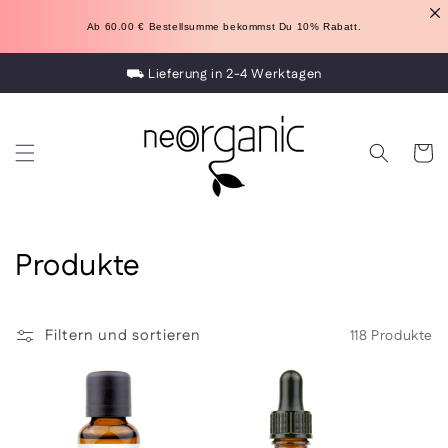
Direkt
zum
Ab 60.00 
€
 Bestellsumme bekommst Du 10% Rabatt.
Inhalt
⛟ Lieferung in 2-4 Werktagen
Warenko
K
Produkte
a
t
Filtern und sortieren
118 Produkte
e
g