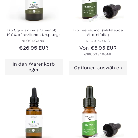
Bio Squalan (aus Olivenöl) –
Bio Teebaumöl (Melaleuca
100% pflanzlichen Ursprungs
Alternifolia)
Anbieter:
Anbieter:
NEOORGANIC
NEOORGANIC
Normaler
€26,95 EUR
Normaler
Von €8,95 EUR
GRUNDPREIS
PRO
Preis
Preis
€89,50
/
100ML
In den Warenkorb
Optionen auswählen
legen