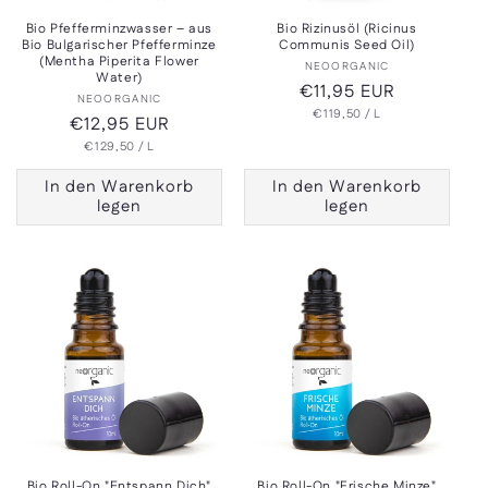
Bio Pfefferminzwasser – aus
Bio Rizinusöl (Ricinus
Bio Bulgarischer Pfefferminze
Communis Seed Oil)
(Mentha Piperita Flower
Anbieter:
NEOORGANIC
Water)
Normaler
€11,95 EUR
Anbieter:
NEOORGANIC
GRUNDPREIS
PRO
Preis
€119,50
/
L
Normaler
€12,95 EUR
GRUNDPREIS
PRO
Preis
€129,50
/
L
In den Warenkorb
In den Warenkorb
legen
legen
Bio Roll-On "Entspann Dich"
Bio Roll-On "Frische Minze"