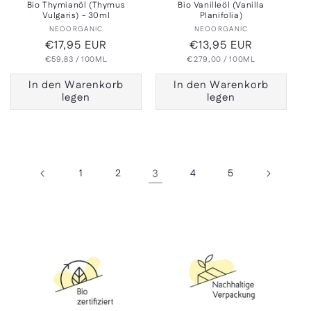
Bio Thymianöl (Thymus
Bio Vanilleöl (Vanilla
Vulgaris) - 30ml
Planifolia)
Anbieter:
Anbieter:
NEOORGANIC
NEOORGANIC
Normaler
€17,95 EUR
Normaler
€13,95 EUR
GRUNDPREIS
PRO
GRUNDPREIS
PRO
€59,83
Preis
/
100ML
€279,00
Preis
/
100ML
In den Warenkorb
In den Warenkorb
legen
legen
1
2
3
4
5