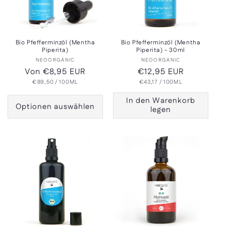
Bio Pfefferminzöl (Mentha
Bio Pfefferminzöl (Mentha
Piperita)
Piperita) - 30ml
Anbieter:
Anbieter:
NEOORGANIC
NEOORGANIC
Normaler
Von €8,95 EUR
Normaler
€12,95 EUR
GRUNDPREIS
PRO
GRUNDPREIS
PRO
Preis
€89,50
/
100ML
Preis
€43,17
/
100ML
In den Warenkorb
Optionen auswählen
legen