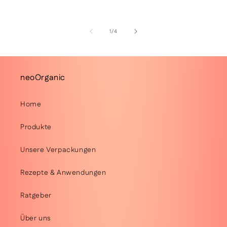
von
1
/
4
neoOrganic
Home
Produkte
Unsere Verpackungen
Rezepte & Anwendungen
Ratgeber
Über uns