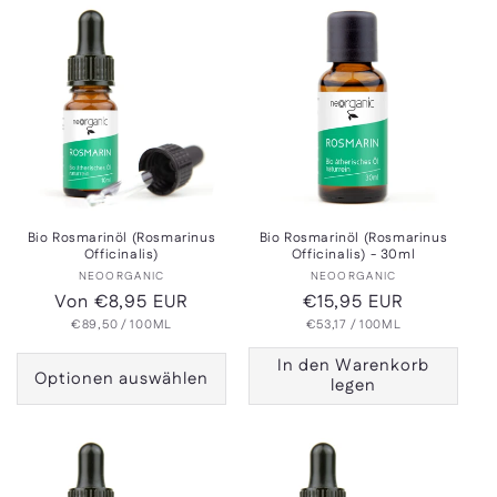
Bio Rosmarinöl (Rosmarinus
Bio Rosmarinöl (Rosmarinus
Officinalis)
Officinalis) - 30ml
Anbieter:
Anbieter:
NEOORGANIC
NEOORGANIC
Normaler
Von €8,95 EUR
Normaler
€15,95 EUR
GRUNDPREIS
PRO
GRUNDPREIS
PRO
Preis
€89,50
/
100ML
Preis
€53,17
/
100ML
In den Warenkorb
Optionen auswählen
legen