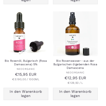
legen
legen
Bio Rosenöl, Bulgarisch (Rosa
Bio Rosenwasser - aus der
Damascena) 5%
Bulgarischen ölgebenden Rosa
Damascena
Anbieter:
NEOORGANIC
Anbieter:
NEOORGANIC
Normaler
€15,95 EUR
Normaler
€12,95 EUR
GRUNDPREIS
PRO
€3.190,00
Preis
/
1000ML
GRUNDPREIS
PRO
Preis
€129,50
/
L
In den Warenkorb
In den Warenkorb
legen
legen