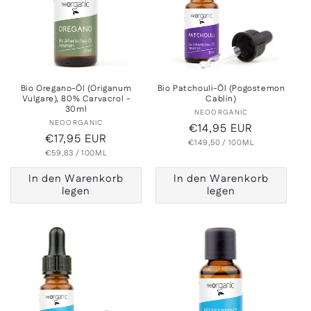
o
r
i
e
Bio Oregano-Öl (Origanum
Bio Patchouli-Öl (Pogostemon
Vulgare), 80% Carvacrol -
Cablin)
:
30ml
Anbieter:
NEOORGANIC
Anbieter:
NEOORGANIC
Normaler
€14,95 EUR
Normaler
€17,95 EUR
GRUNDPREIS
PRO
€149,50
Preis
/
100ML
GRUNDPREIS
PRO
€59,83
Preis
/
100ML
In den Warenkorb
In den Warenkorb
legen
legen